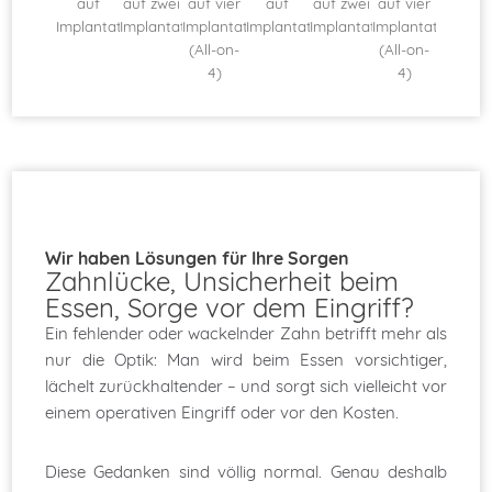
auf vier
auf zwei
auf vier
auf zwei
auf vier
auf
auf
en
Implantaten
Implantaten
Implantaten
Implantaten
Implantaten
Implantat
Implantat
(All-on-
(All-on-
(All-on-
4)
4)
4)
Wir haben Lösungen für Ihre Sorgen
Zahnlücke, Unsicherheit beim
Essen, Sorge vor dem Eingriff?
Ein fehlender oder wackelnder Zahn betrifft mehr als
nur die Optik: Man wird beim Essen vorsichtiger,
lächelt zurückhaltender – und sorgt sich vielleicht vor
einem operativen Eingriff oder vor den Kosten.
Diese Gedanken sind völlig normal. Genau deshalb