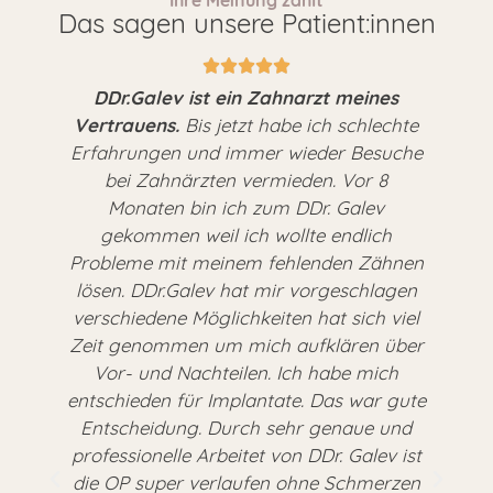
Das sagen unsere Patient:innen
DDr.Galev ist ein Zahnarzt meines
Vertrauens.
–
Bis jetzt habe ich schlechte
d
Erfahrungen und immer wieder Besuche
g
bei Zahnärzten vermieden. Vor 8
r
Monaten bin ich zum DDr. Galev
s
gekommen weil ich wollte endlich
t
Probleme mit meinem fehlenden Zähnen
lösen. DDr.Galev hat mir vorgeschlagen
verschiedene Möglichkeiten hat sich viel
Zeit genommen um mich aufklären über
Vor- und Nachteilen. Ich habe mich
entschieden für Implantate. Das war gute
Entscheidung. Durch sehr genaue und
professionelle Arbeitet von DDr. Galev ist
t
die OP super verlaufen ohne Schmerzen